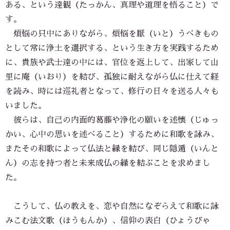
ある、という達観（たっかん、真理や道理を悟ること）で
す。
煩悩の只中にありながら、煩悩を厭（いと）うべきもの
として常に浄土を選択する、という生き方を実践するため
に、貴族や武士達の中には、官位を返上して、出家して山
里に庵（いおり）を結び、孤独に耐えながら仏に仕えて経
を読み、時には巡礼者となって、修行の日々を送る人々も
いました。
彼らは、自己の内面的葛藤や浄化の願いを述懐（じゅっ
かい、心中の思いを述べること）するために和歌を詠み、
またその和歌によって仏法と縁を結び、同じ隠遁（いんと
ん）の志を持つ者と未来成仏の縁を結ぶことを求めまし
た。
こうして、仏の教えを、恋や自然になぞらえて和歌に詠
みこむ法文歌（ほうもんか）、信仰の表白（ひょうびゃ