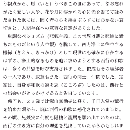
う視点から、厭（いと）うべきこの世にあって、なお忘れ
がたく愛しい人や、花や月に浮かれる心に光を当てて詠み
だされた歌には、聞く者の心を揺さぶらずにはおかない哀
切さと、人間存在への寛容な肯定がありました。
単調なペシミズム（悲観主義、この世界は悪と悲惨に満
ちたものだという人生観）を脱して、西方浄土に往生する
機縁（きえん、きっかけ）として現世にも確かに存在する
はずの、浄土的なるものを追い求めようとする西行の和歌
は、多くの共感を呼び支持されました。俊成もその理解者
の一人であり、寂蓮もまた、西行の同士、仲間でした。定
家は、自身が和歌の道を志（こころざ）したのは、西行と
の出会いがきっかけであると告白しています。
慈円も、２２歳で比叡山無動寺に登り、千日入堂の荒行
を始めた頃から、既に西行の和歌に感化されていました。
その頃、兄兼実に何度も隠棲と籠居を願い出ていたのは、
西行の生き方に自分の理想を見出していたからかもしれま