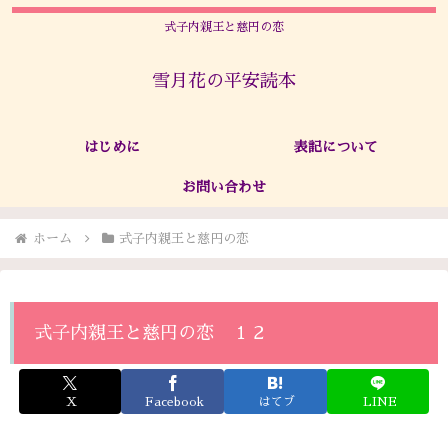
式子内親王と慈円の恋
雪月花の平安読本
はじめに
表記について
お問い合わせ
ホーム
式子内親王と慈円の恋
式子内親王と慈円の恋 １２
X
Facebook
はてブ
LINE