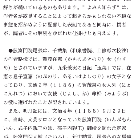
解きが続いているものもあります。”よみ人知らず”は、
作者名が露見することによって起きるかもしれない不穏な
事態を招かぬように配慮した表記であると同時に、撰者
が、読者にその解読をゆだねた仕掛けとも言えます。
●殷富門院尾張は、千載集（和泉書院、上條彰次校注）
の作者略伝では、賀茂在憲（かものあきのり）女（むす
め）とされていますが、九条兼実の日記「玉葉」では、在
憲の息子宣憲（のぶのり、あるいはよしのり）の女子とな
っており、文治２年（１１８６）の賀茂祭の女人列（にょ
にんれつ）において女使（じょし、か）命婦（みょうぶ）
の役に選ばれたことが記されています。
また、明月記には、文治４年（１１８８）９月２９日
に、当時、文芸サロンとなっていた殷富門院（いんぷもん
いん、式子内親王の姉、亮子内親王）御所を訪れた定家
が、殷富門院大輔（たいふ）、新中納言、尾張らの女房達