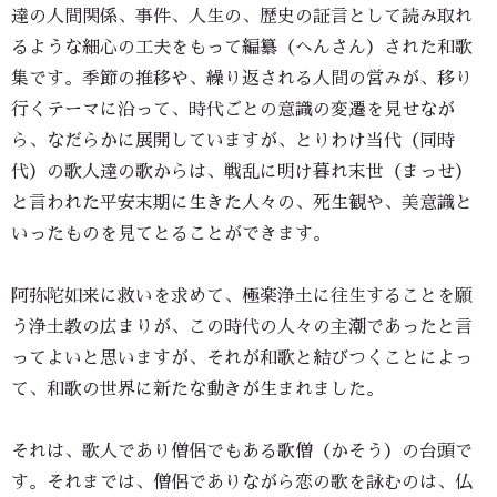
達の人間関係、事件、人生の、歴史の証言として読み取れ
るような細心の工夫をもって編纂（へんさん）された和歌
集です。季節の推移や、繰り返される人間の営みが、移り
行くテーマに沿って、時代ごとの意識の変遷を見せなが
ら、なだらかに展開していますが、とりわけ当代（同時
代）の歌人達の歌からは、戦乱に明け暮れ末世（まっせ）
と言われた平安末期に生きた人々の、死生観や、美意識と
いったものを見てとることができます。
阿弥陀如来に救いを求めて、極楽浄土に往生することを願
う浄土教の広まりが、この時代の人々の主潮であったと言
ってよいと思いますが、それが和歌と結びつくことによっ
て、和歌の世界に新たな動きが生まれました。
それは、歌人であり僧侶でもある歌僧（かそう）の台頭で
す。それまでは、僧侶でありながら恋の歌を詠むのは、仏