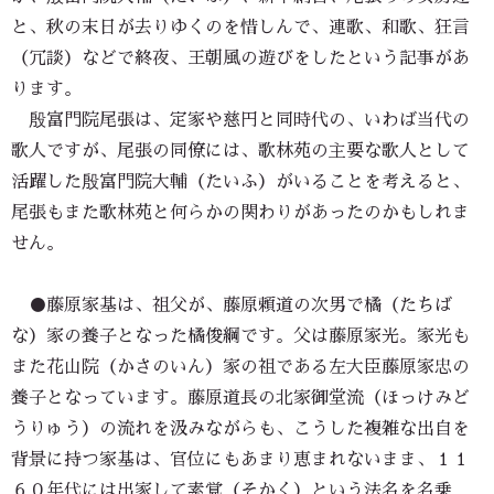
と、秋の末日が去りゆくのを惜しんで、連歌、和歌、狂言
（冗談）などで終夜、王朝風の遊びをしたという記事があ
ります。
殷富門院尾張は、定家や慈円と同時代の、いわば当代の
歌人ですが、尾張の同僚には、歌林苑の主要な歌人として
活躍した殷富門院大輔（たいふ）がいることを考えると、
尾張もまた歌林苑と何らかの関わりがあったのかもしれま
せん。
●藤原家基は、祖父が、藤原頼道の次男で橘（たちば
な）家の養子となった橘俊綱です。父は藤原家光。家光も
また花山院（かさのいん）家の祖である左大臣藤原家忠の
養子となっています。藤原道長の北家御堂流（ほっけみど
うりゅう）の流れを汲みながらも、こうした複雑な出自を
背景に持つ家基は、官位にもあまり恵まれないまま、１１
６０年代には出家して素覚（そかく）という法名を名乗