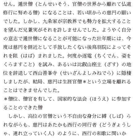
せん。遁世僧（とんせいそう、官僧の世界から離れて仏道
修行に努める僧）になることは、若い頃からの慈円の願い
でした。しかし、九条家が宗教界でも勢力を拡大すること
を望んだ兄兼実がそれを許しませんでした。ようやく自分
の意志で遁世僧になることが可能になった壮年期には、今
度は慈円を側近として手放したくない後鳥羽院によってそ
れを阻（はば）まれました。何度か逐電（ちくでん、姿を
くらますこと）を試み、あるいは比叡山座主（ざす）の地
位を辞退して西山善峯寺（せいざんよしみねでら）に隠棲
しましたが、結局、慈円は生涯官僧＊という立場を離れる
ことはできませんでした。
＊僧位、僧官を有して、国家的な法会（ほうえ）に参加す
ることのできた僧
しかし、高位の官僧という不自由な身分に縛（しば）ら
れながらも、慈円はあたかも西行の同行者（どうぎょうし
ゃ、連れ立っていく人）のように、西行の和歌に問いか