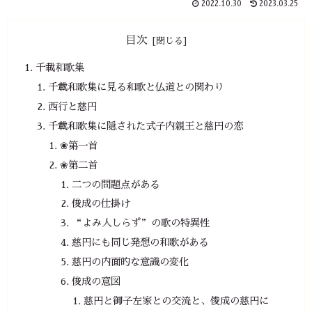
2022.10.30
2023.03.25
目次
千載和歌集
千載和歌集に見る和歌と仏道との関わり
西行と慈円
千載和歌集に隠された式子内親王と慈円の恋
❀第一首
❀第二首
二つの問題点がある
俊成の仕掛け
“よみ人しらず”の歌の特異性
慈円にも同じ発想の和歌がある
慈円の内面的な意識の変化
俊成の意図
慈円と御子左家との交流と、俊成の慈円に