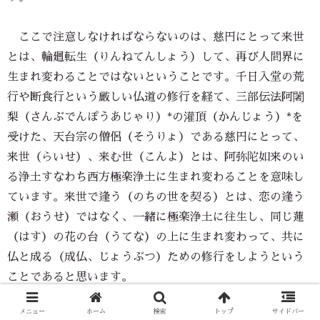
ここで注意しなければならないのは、慈円にとって来世
とは、輪廻転生（りんねてんしょう）して、再び人間界に
生まれ変わることではないということです。千日入堂の荒
行や断食行という厳しい仏道の修行を経て、三部伝法阿闍
梨（さんぶでんぽうあじゃり）*の灌頂（かんじょう）*を
受けた、天台宗の僧侶（そうりょ）である慈円にとって、
来世（らいせ）、来む世（こんよ）とは、阿弥陀如来のい
る浄土すなわち西方極楽浄土に生まれ変わることを意味し
ています。来世で逢う（のちの世を契る）とは、恋の逢う
瀬（おうせ）ではなく、一緒に極楽浄土に往生し、同じ蓮
（はす）の花の台（うてな）の上に生まれ変わって、共に
仏と成る（成仏、じょうぶつ）ための修行をしようという
ことであると思います。
*阿闍梨は、弟子を教え指導することを許された師範の位を
メニュー
ホーム
検索
トップ
サイドバー
持つ高僧のこと。