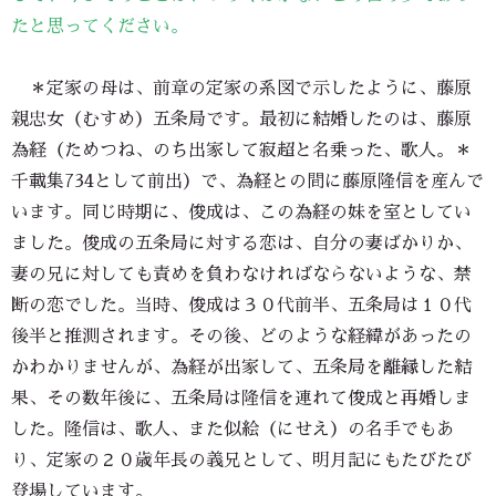
たと思ってください。
＊定家の母は、前章の定家の系図で示したように、藤原
親忠女（むすめ）五条局です。最初に結婚したのは、藤原
為経（ためつね、のち出家して寂超と名乗った、歌人。＊
千載集734として前出）で、為経との間に藤原隆信を産んで
います。同じ時期に、俊成は、この為経の妹を室としてい
ました。俊成の五条局に対する恋は、自分の妻ばかりか、
妻の兄に対しても責めを負わなければならないような、禁
断の恋でした。当時、俊成は３０代前半、五条局は１０代
後半と推測されます。その後、どのような経緯があったの
かわかりませんが、為経が出家して、五条局を離縁した結
果、その数年後に、五条局は隆信を連れて俊成と再婚しま
した。隆信は、歌人、また似絵（にせえ）の名手でもあ
り、定家の２０歳年長の義兄として、明月記にもたびたび
登場しています。