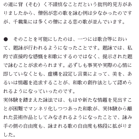
の道に背（そむ）く不謹慎なことだという批判的見方があ
りましたから、僧侶が恋の歌を詠む例は少なかったのです
が、千載集には多くの僧による恋の歌が並んでいます。
● そのことを可能にしたのは、一つには歌合等におい
て、題詠が行われるようになったことです。題詠では、私
的で直接的な感慨を和歌にするのではなく、提示された題
で詠むことが求められます。必ずしも事実や実際の心情に
即していなくとも、虚構を設定し言葉によって、美を、あ
るいは情趣を追求することが、和歌の創作法として認めら
れるようになっていったのです。
実体験を踏まえた詠法では、もはや新たな情趣を見出すこ
とが困難でマンネリ化しつつあった和歌が、実体験から離
れた芸術作品としてみなされるようになったことで、詠み
手の側の自由度も、詠まれる歌の自由度も格段に拡がりま
した。