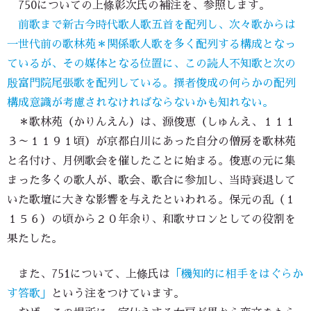
750についての上條彰次氏の補注を、参照します。
前歌まで新古今時代歌人歌五首を配列し、次々歌からは
一世代前の歌林苑＊関係歌人歌を多く配列する構成となっ
ているが、その媒体となる位置に、この読人不知歌と次の
殷富門院尾張歌を配列している。撰者俊成の何らかの配列
構成意識が考慮されなければならないかも知れない。
＊歌林苑（かりんえん）は、源俊恵（しゅんえ、１１１
３～１１９１頃）が京都白川にあった自分の僧房を歌林苑
と名付け、月例歌会を催したことに始まる。俊恵の元に集
まった多くの歌人が、歌会、歌合に参加し、当時衰退して
いた歌壇に大きな影響を与えたといわれる。保元の乱（１
１５６）の頃から２０年余り、和歌サロンとしての役割を
果たした。
また、751について、上條氏は
「機知的に相手をはぐらか
す答歌」
という注をつけています。