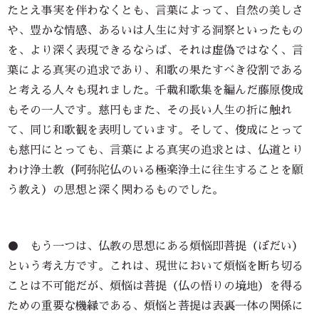
たとえ事実を伴わなくとも、言葉によって、自然の美しさ
や、豊かな情感、あるいは人生に対する洞察といったもの
を、より深く表現できるならば、それは虚偽ではなく、言
葉による真実の追求であり、和歌の果たすべき役割である
と考える人々も現れました。千載和歌集を編んだ藤原俊成
もその一人です。慈円もまた、その長い人生の折に触れ
て、同じ和歌観を表明しています。そして、俊成にとって
も慈円にとっても、言葉による真実の追求とは、仏道とり
わけ浄土教（阿弥陀仏のいる極楽浄土に往生することを願
う教え）の思想と深く関わるものでした。
● もう一つは、仏教の思想にある煩悩即菩提（ぼだい）
という考え方です。これは、現世において煩悩を断ち切る
ことは不可能だが、煩悩は菩提（仏の悟りの境地）を得る
ための重要な機縁である、煩悩と菩提は表裏一体の関係に