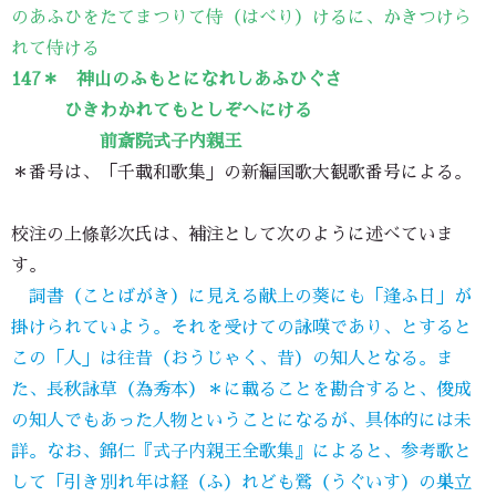
のあふひをたてまつりて侍（はべり）けるに、かきつけら
れて侍ける
147＊
神山のふもとになれしあふひぐさ
ひきわかれてもとしぞへにける
前斎院式子内親王
＊番号は、「千載和歌集」の新編国歌大観歌番号による。
校注の上條彰次氏は、補注として次のように述べていま
す。
詞書（ことばがき）に見える献上の葵にも「逢ふ日」が
掛けられていよう。それを受けての詠嘆であり、とすると
この「人」は往昔（おうじゃく、昔）の知人となる。ま
た、長秋詠草（為秀本）＊に載ることを勘合すると、俊成
の知人でもあった人物ということになるが、具体的には未
詳。なお、錦仁『式子内親王全歌集』によると、参考歌と
して「引き別れ年は経（ふ）れども鶯（うぐいす）の巣立