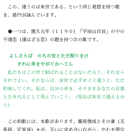
この、逢うのは来世である、という同じ発想を持つ歌
を、慈円が詠んでいます。
●一つは、建久元年（１１９０）「宇治山百首」の中の
不逢恋（逢はざる恋）の題を持つ次の歌です。
よしさらば のちの世とただ契りをけ
それに命をやがてかへてん
私たちはこの世で結ばれることはないだろう、それなら
それでよい。それならば、来世で必ずめぐり逢うと、ただ
約束してくれ。私は、自分の命を、そのままあなたの言葉
とひき代えにして死んでいこう。（死ねば来世で逢えるか
ら）
この和歌には、本歌があります。藤原俊成とその妻（五
条局、定家母）＊が、互いに求め合いながら、やむを得な