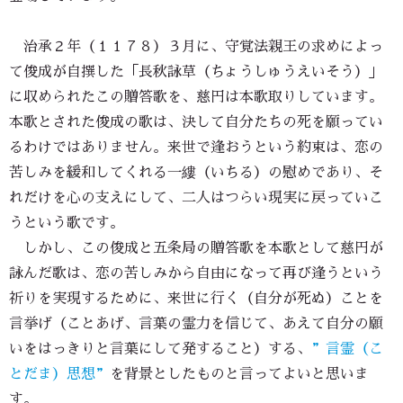
治承２年（１１７８）３月に、守覚法親王の求めによっ
て俊成が自撰した「長秋詠草（ちょうしゅうえいそう）」
に収められたこの贈答歌を、慈円は本歌取りしています。
本歌とされた俊成の歌は、決して自分たちの死を願ってい
るわけではありません。来世で逢おうという約束は、恋の
苦しみを緩和してくれる一縷（いちる）の慰めであり、そ
れだけを心の支えにして、二人はつらい現実に戻っていこ
うという歌です。
しかし、この俊成と五条局の贈答歌を本歌として慈円が
詠んだ歌は、恋の苦しみから自由になって再び逢うという
祈りを実現するために、来世に行く（自分が死ぬ）ことを
言挙げ（ことあげ、言葉の霊力を信じて、あえて自分の願
いをはっきりと言葉にして発すること）する、
”言霊（こ
とだま）思想”
を背景としたものと言ってよいと思いま
す。