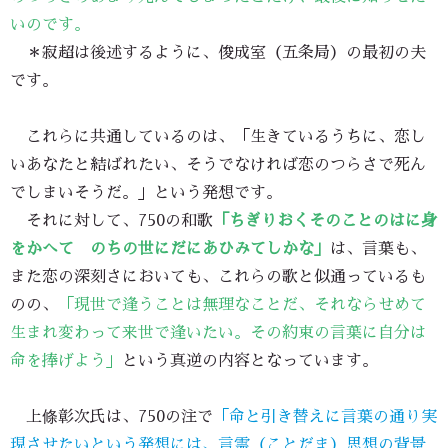
いのです。
＊寂超は後述するように、俊成室（五条局）の最初の夫
です。
これらに共通しているのは、「生きているうちに、恋し
いあなたと結ばれたい、そうでなければ恋のつらさで死ん
でしまいそうだ。」という発想です。
それに対して、750の和歌
「ちぎりおくそのことのはに身
をかへて のちの世にだにあひみてしかな」
は、言葉も、
また恋の深刻さにおいても、これらの歌と似通っているも
のの、
「現世で逢うことは無理なことだ、それならせめて
生まれ変わって来世で逢いたい。その約束の言葉に自分は
命を捧げよう」
という真逆の内容となっています。
上條彰次氏は、750の注で
「命と引き替えに言葉の通り実
現させたいという発想には、言霊（ことだま）思想の背景