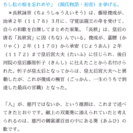
ちし松の根を忘れめや」（源氏物語・初音）を挙げる。
＊長秋詠草（ちょうしゅうえいそう）は、藤原俊成が、
治承２年（１１７８）３月に、守覚法親王の命を受けて、
自らの和歌を自撰してまとめた家集。「長秋」は、皇后の
唐名「長秋宮」に因（ちな）んでいる。俊成が、嘉暦（か
りゃく）２年（１１７０）から承安（じょうあん）２年
（１１７２）まで皇后宮大夫（たいふ）に任じられ、後白
河院の皇后藤原忻子（きんし）に仕えたことから名付けら
れた。忻子が皇太后となってからは、皇太后宮大夫へと異
動したが、これが俊成の極官（ごっかん、一生のうちで到
達した最高の官職）となった。
「人」が、慈円ではないか、という推測は、これまで述べ
てきたとおりです。献上の双葉葵に添えられていたと考え
られるのは、慈円の御裳濯百首の中にある葵（あふひ）の
歌です。