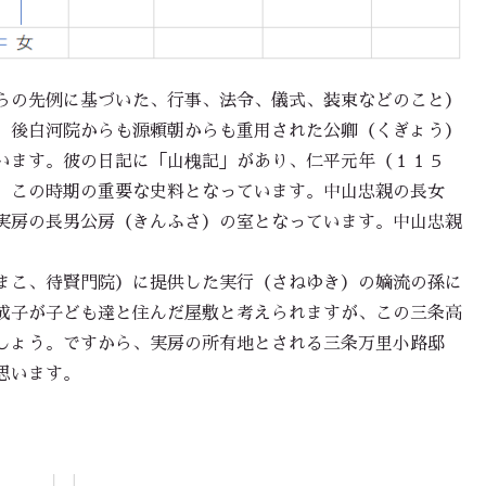
らの先例に基づいた、行事、法令、儀式、装束などのこと）
、後白河院からも源頼朝からも重用された公卿（くぎょう）
います。彼の日記に「山槐記」があり、仁平元年（１１５
、この時期の重要な史料となっています。中山忠親の長女
実房の長男公房（きんふさ）の室となっています。中山忠親
まこ、待賢門院）に提供した実行（さねゆき）の嫡流の孫に
成子が子ども達と住んだ屋敷と考えられますが、この三条高
しょう。ですから、実房の所有地とされる三条万里小路邸
思います。