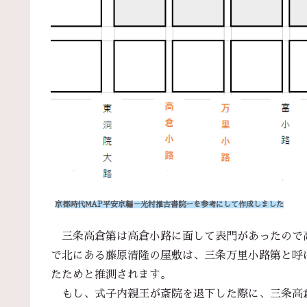
京都時代ⅯAP平安京編－光村推古書院ーを参考にして作成しました
三条高倉第は高倉小路に面して表門があったので
で北にある藤原清隆の屋敷は、三条万里小路第と呼
たためと推測されます。
もし、式子内親王が斎院を退下した際に、三条高