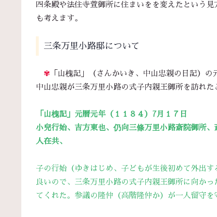
四条殿や法住寺萱御所に住まいをを変えたという見
も考えます。
三条万里小路邸について
✾
「山槐記」（さんかいき、中山忠親の日記）の
中山忠親が三条万里小路の式子内親王御所を訪れた
「山槐記」元暦元年（１１８４）7月１７日
小兒行始、吉方東也、仍向三條万里小路斎院御所、
人在共、
子の行始（ゆきはじめ、子どもが生後初めて外出す
良いので、三条万里小路の式子内親王御所に向かっ
てくれた。参議の隆仲（高階隆仲か）が一人留守を