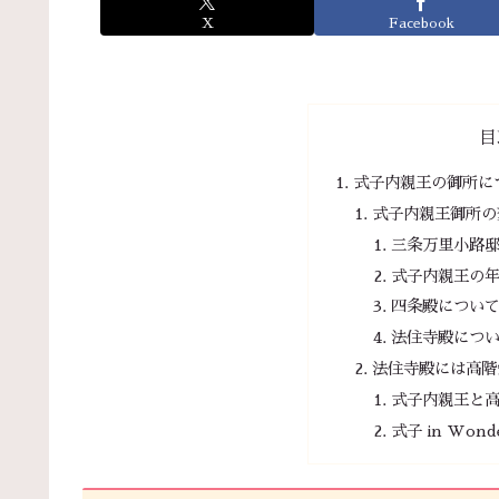
X
Facebook
目
式子内親王の御所に
式子内親王御所の
三条万里小路
式子内親王の
四条殿につい
法住寺殿につ
法住寺殿には高階
式子内親王と
式子 in Wond