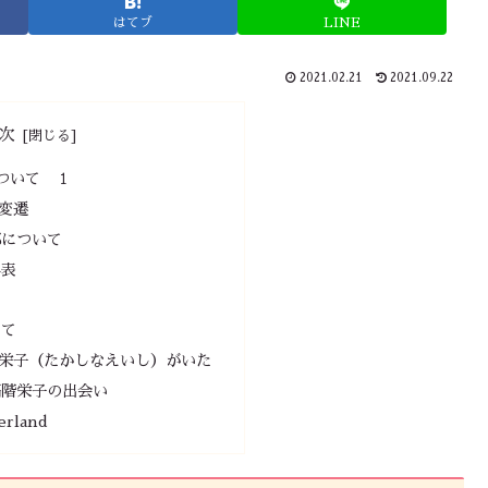
はてブ
LINE
2021.02.21
2021.09.22
次
ついて １
変遷
邸について
年表
て
いて
栄子（たかしなえいし）がいた
高階栄子の出会い
erland