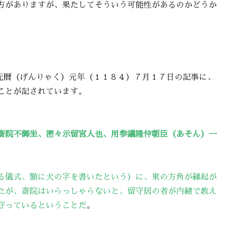
方がありますが、果たしてそういう可能性があるのかどうか
元暦（げんりゃく）元年（１１８４）７月１７日の記事に、
ことが記されています。
斎院不御坐、密々示留宮人也、用参議隆仲朝臣（あそん）一
る儀式、額に犬の字を書いたという）に、東の方角が縁起が
たが、斎院はいらっしゃらないと、留守居の者が内緒で教え
守っているということだ
。