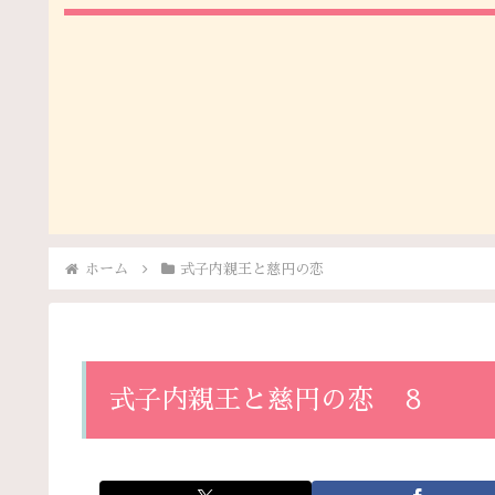
ホーム
式子内親王と慈円の恋
式子内親王と慈円の恋 ８