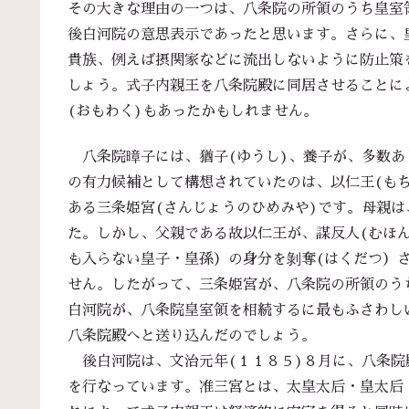
その大きな理由の一つは、八条院の所領のうち皇室
後白河院の意思表示であったと思います。さらに、
貴族、例えば摂関家などに流出しないように防止策
しょう。式子内親王を八条院殿に同居させることに
(おもわく)もあったかもしれません。
八条院暲子には、猶子(ゆうし)、養子が、多数あ
の有力候補として構想されていたのは、以仁王(も
ある三条姫宮(さんじょうのひめみや)です。母親は
た。しかし、父親である故以仁王が、謀反人(むほ
も入らない皇子・皇孫）の身分を剝奪(はくだつ）
せん。したがって、三条姫宮が、八条院の所領のう
白河院が、八条院皇室領を相続するに最もふさわし
八条院殿へと送り込んだのでしょう。
後白河院は、文治元年(１１８５)８月に、八条院
を行なっています。准三宮とは、太皇太后・皇太后