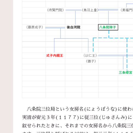
八条院三位局という女房名(にょうぼうな)に使わ
実清が安元３年(１１７７)に従三位(じゅさんみ)に
叙せられたときに、それまでの女房名から八条院三