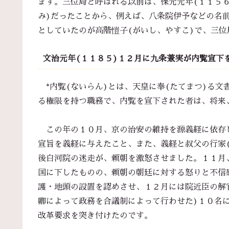
ます。三位局と呼ばれる以前は、保元元年(１１５６
み)だったことから、例えば、八条院伊予などの名
としていたのが高階愷子(がいし、やすこ)で、三
文治元年(１１８５)１２月に九条兼実が内覧宣下
*内覧(ないらん)とは、天皇に奉(たてまつ)る
る権限を持つ職務で、内覧を宣下された者は、将来
この年の１０月、京の治安の維持を源義経に依存
宣旨を義経に与えたこと、また、義経と叔父の行家
後白河院の迷走が、頼朝を激怒させました。１１月
国に下したものの、頼朝の朝廷に対する怒りと不信
護・地頭の設置を認めさせ、１２月には院近臣の解
卿によって政務を合議制によって行わせた)１０名
改革要求を突き付けたのです。