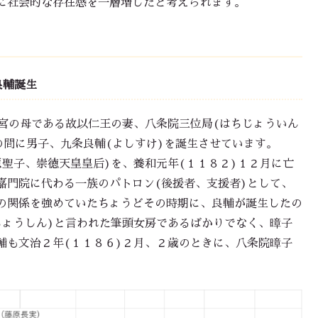
に社会的な存在感を一層増したと考えられます。
良輔誕生
宮の母である故以仁王の妻、八条院三位局(はちじょういん
の間に男子、九条良輔(よしすけ)を誕生させています。
聖子、崇徳天皇皇后)を、養和元年(１１８２)１２月に亡
嘉門院に代わる一族のパトロン(後援者、支援者)として、
の関係を強めていたちょうどその時期に、良輔が誕生したの
ちょうしん)と言われた筆頭女房であるばかりでなく、暲子
輔も文治２年(１１８６)２月、２歳のときに、八条院暲子