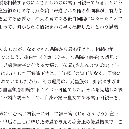
領を相続するのにふさわしいのは式子内親王である、という
皇室領だけでなく八条院に寄進された他の荘園群が、有力な
を立てる必要も、治天の君である後白河院にはあったことで
よって、何かしらの情報をいち早く把握したいという思惑
りましたが、なかでも八条院から最も愛され、相続の第一
ちひとおう、後白河天皇第三皇子、八条院の猶子)の遺児で
、八条院暲子に仕える女房の三位局(さんみのつぼね)でし
んにん)として臣籍降下され、王(親王の宣下がなく、臣籍に
されていましたから、その遺児は、元皇族の一姫宮にすぎま
ち皇室領を相続することは不可能でした。それを見越した後
い不婚内親王として、自身の第三皇女である式子内親王を、
殿に住む式子内親王に対して准三宮（じゅさんぐう）宣下
・皇后の三后に準じた待遇を与える身分上の優遇措置で、こ