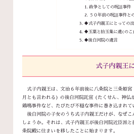
政争としての呪詛事件
５０年前の呪詛事件との
♦式子内親王にとっての
♦玉葉と拾玉集に遺(のこ
♦後白河院の遺言
式子内親王
式子内親王は、文治６年前後に八条院と三条姫宮 (
月とも言われる) の後白河院託宣 (たくせん、神
鶏鳴事件など、たびたび不穏な事件に巻き込まれて
後白河院の子女のうち式子内親王だけが、なぜこん
しょうか。それは、式子内親王が後白河院近臣派と
条院殿に住まいを移したことに始まります。