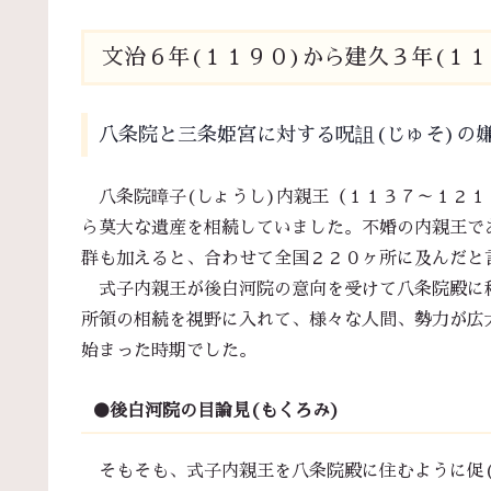
文治６年(１１９０)から建久３年(１１
八条院と三条姫宮に対する呪詛(じゅそ)の
八条院暲子(しょうし)内親王（１１３７～１２１
ら莫大な遺産を相続していました。不婚の内親王で
群も加えると、合わせて全国２２０ヶ所に及んだと
式子内親王が後白河院の意向を受けて八条院殿に移
所領の相続を視野に入れて、様々な人間、勢力が広
始まった時期でした。
●後白河院の目論見(もくろみ)
そもそも、式子内親王を八条院殿に住むように促(