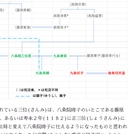
れている三位(さんみ)は、八条院暲子のいとこである藤原
、あるいは寿永２年(１１８２)に正三位(しょうさんみ)に
位局と変えて八条院暲子に仕えるようになったものと思われ