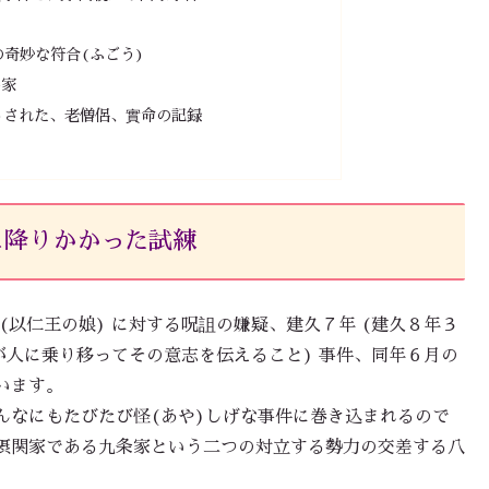
奇妙な符合(ふごう)
出家
)された、老僧侶、實命の記録
に降りかかった試練
以仁王の娘) に対する呪詛の嫌疑、建久７年 (建久８年３
仏が人に乗り移ってその意志を伝えること) 事件、同年６月の
います。
なにもたびたび怪(あや)しげな事件に巻き込まれるので
摂関家である九条家という二つの対立する勢力の交差する八