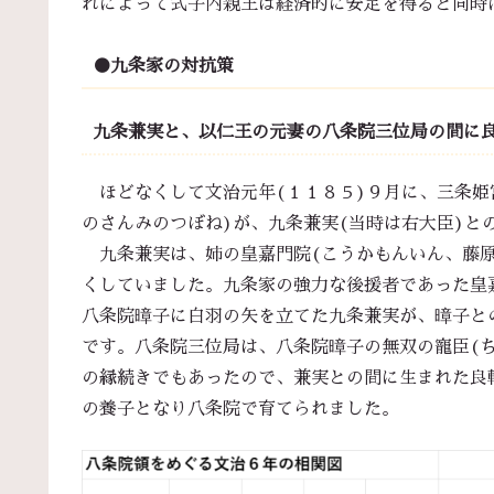
れによって式子内親王は経済的に安定を得ると同時
●九条家の対抗策
九条兼実と、以仁王の元妻の八条院三位局の間に
ほどなくして文治元年(１１８５)９月に、三条姫
のさんみのつぼね)が、九条兼実(当時は右大臣)と
九条兼実は、姉の皇嘉門院(こうかもんいん、藤原
くしていました。九条家の強力な後援者であった皇
八条院暲子に白羽の矢を立てた九条兼実が、暲子と
です。八条院三位局は、八条院暲子の無双の寵臣(
の縁続きでもあったので、兼実との間に生まれた良
の養子となり八条院で育てられました。