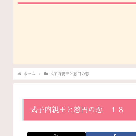
ホーム
式子内親王と慈円の恋
式子内親王と慈円の恋 １８