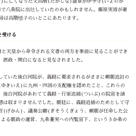
)に亡くなった父高階(たかしな)盛章が伊予守(いよのか
前で八条院に出仕していたのかもしれません。藤原実清が妻
位局は高階愷子のいとこにあたります。
を受ける
文書と天皇から命令される文書の両方を事前に見ることができ
、摂政・関白になると見なされました。
していた後白河院が、義経に要求されるがままに頼朝追討の
(ゆきいえ)に九州・四国の支配権を認めたこと、これらの
、後白河院があわてて義経・行家追捕(ついぶ)の院宣を諸
感は収まりませんでした。朝廷に、義経追捕のためとして守
官(げかん)、議奏公卿(ぎそうくぎょう、頼朝が任命した公
による朝政の運営、九条兼実への内覧宣下、という３か条の