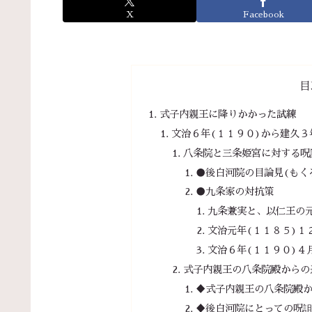
X
Facebook
目
式子内親王に降りかかった試練
文治６年(１１９０)から建久３
八条院と三条姫宮に対する呪
●後白河院の目論見(もく
●九条家の対抗策
九条兼実と、以仁王の
文治元年(１１８５)１
文治６年(１１９０)４
式子内親王の八条院殿からの
♦式子内親王の八条院殿
♦後白河院にとっての呪