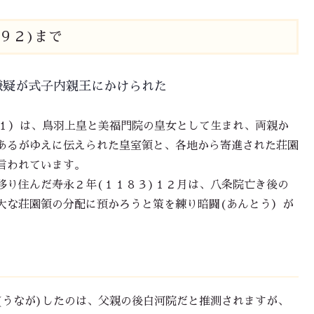
９２)まで
嫌疑が式子内親王にかけられた
１）は、鳥羽上皇と美福門院の皇女として生まれ、両親か
あるがゆえに伝えられた皇室領と、各地から寄進された荘園
言われています。
り住んだ寿永２年(１１８３)１２月は、八条院亡き後の
大な荘園領の分配に預かろうと策を練り暗闘(あんとう）が
うなが)したのは、父親の後白河院だと推測されますが、