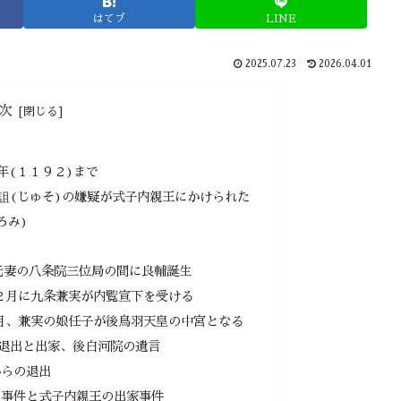
はてブ
LINE
2025.07.23
2026.04.01
次
年(１１９２)まで
詛(じゅそ)の嫌疑が式子内親王にかけられた
ろみ)
元妻の八条院三位局の間に良輔誕生
２月に九条兼実が内覧宣下を受ける
月、兼実の娘任子が後鳥羽天皇の中宮となる
退出と出家、後白河院の遺言
からの退出
詛事件と式子内親王の出家事件