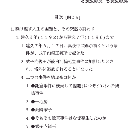
2026.03.01
2026.03.06
目次
繰り返す人生の困難と、その突然の終わり
建久３年(１１９２)から建久７年(１１９６)まで
建久７年６月１７日、真夜中に鶏が鳴くという事
件が、式子内親王御所で起きた
式子内親王が後白河院託宣事件に加担したとさ
れ、洛外に追放されることになった
二つの事件を結ぶ糸は何か
●託宣事件に便乗して捏造(ねつぞう)された鶏
鳴事件
●一心房
●高階栄子
●そもそも託宣事件はなぜ発生したのか
●式子内親王