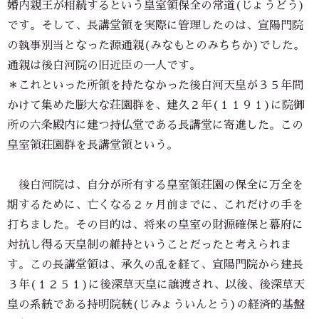
婚内親王が相続するという皇室領保全の常道(じょうどう)
です。そして、長講堂領を実際に管理したのは、宣陽門院
の執事別当となった源通親(みなもとのみちちか)でした。
通親は後白河院の旧近臣の一人です。
＊これといった所領を持たなかった後白河天皇が３５年間
かけて集めた膨大な荘園群を、建久２年(１１９１)に院御
所の六条殿内に建つ持仏堂である長講堂に寄進した。この
皇室領荘園群を長講堂領という。
後白河院は、自分が所有する皇室領荘園の保全に万全を
期するために、亡くなる２ヶ月前までに、これだけの手を
打ちました。その目的は、将来の皇室の財源確保と幕府に
対抗し得る天皇制の維持ということだったと考えられま
す。この長講堂領は、承久の乱を経て、宣陽門院から建長
３年(１２５１)に後深草天皇に譲渡され、以後、後深草天
皇の系統である持明院統(じみょういんとう)の経済的基盤