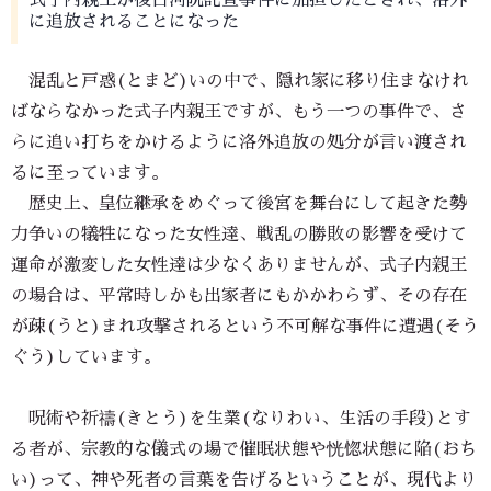
式子内親王が後白河院託宣事件に加担したとされ、洛外
に追放されることになった
混乱と戸惑(とまど)いの中で、隠れ家に移り住まなけれ
ばならなかった式子内親王ですが、もう一つの事件で、さ
らに追い打ちをかけるように洛外追放の処分が言い渡され
るに至っています。
歴史上、皇位継承をめぐって後宮を舞台にして起きた勢
力争いの犠牲になった女性達、戦乱の勝敗の影響を受けて
運命が激変した女性達は少なくありませんが、式子内親王
の場合は、平常時しかも出家者にもかかわらず、その存在
が疎(うと)まれ攻撃されるという不可解な事件に遭遇(そう
ぐう)しています。
呪術や祈禱(きとう)を生業(なりわい、生活の手段)とす
る者が、宗教的な儀式の場で催眠状態や恍惚状態に陥(おち
い)って、神や死者の言葉を告げるということが、現代より