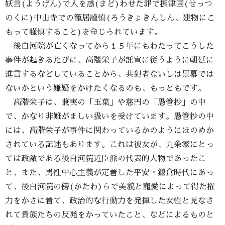
妖言(ようげん)で人を惑(まど)わせた罪で摂津国(せっつ
のくに)中山寺での籠居謹慎(ろうきょきんしん、建物にこ
もって謹慎すること)を命じられています。
後白河院が亡くなってから１５年にもわたってこうした
事件が起きるたびに、高階栄子が託宣に従うように朝廷に
進言するなどしていることから、共犯者ないしは黒幕では
ないかという嫌疑をかけたくなるのも、もっともです。
高階栄子は、兼実の「玉葉」や慈円の「愚管抄」の中
で、かなり非難がましい扱いを受けています。愚管抄の中
には、高階栄子が事件に関わっているかのようにほのめか
されている記述もあります。これは彼女が、九条家にとっ
ては政敵である後白河院近臣派の代表的人物であったこ
と、また、男性中心主義が定着した平安・鎌倉時代にあっ
て、後白河院の傍(かたわ)らで美貌と寵愛によって得た権
力をかさに着て、政治的な行動力を発揮した女性と見なさ
れて貴族たちの反発をかっていたこと、などによるものと