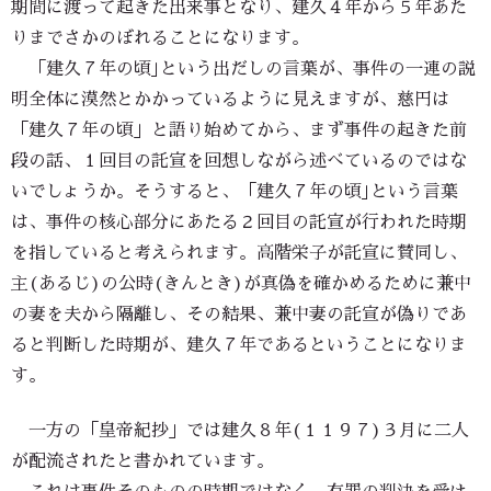
期間に渡って起きた出来事となり、建久４年から５年あた
りまでさかのぼれることになります。
「建久７年の頃｣という出だしの言葉が、事件の一連の説
明全体に漠然とかかっているように見えますが、慈円は
「建久７年の頃」と語り始めてから、まず事件の起きた前
段の話、１回目の託宣を回想しながら述べているのではな
いでしょうか。そうすると、「建久７年の頃｣という言葉
は、事件の核心部分にあたる２回目の託宣が行われた時期
を指していると考えられます。高階栄子が託宣に賛同し、
主(あるじ)の公時(きんとき)が真偽を確かめるために兼中
の妻を夫から隔離し、その結果、兼中妻の託宣が偽りであ
ると判断した時期が、建久７年であるということになりま
す。
一方の「皇帝紀抄」では建久８年(１１９７)３月に二人
が配流されたと書かれています。