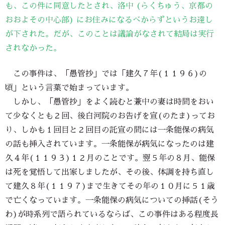
も、この件に同意したとされ、洛中 (らくちゅう、京都の
おおよその中心部) にお住みになるべからずというお達し
が下された。だが、このことは議論がなされて結局は実行
されなかった。
この事件は、「愚管抄」では「建久７年(１１９６)の
頃」という言葉で始まっています。
しかし、「愚管抄」をよく読むと兼中の妻は時間をおい
て少なくとも２回、後白河院のお告げを宣(のたま)ってお
り、しかも１回目と２回目の託宣の間には一条能保の病気
の話も挿入されています。一条能保が病気になったのは建
久４年(１１９３)１２月のことです。翌５年の８月、能保
は死を覚悟して出家しましたが、その後、体調を持ち直し
て建久８年(１１９７)まで生きてその年の１０月に５１歳
で亡くなっています。一条能保の病気についての挿話(そう
わ)が時系列で語られているならば、この事件はある程度長