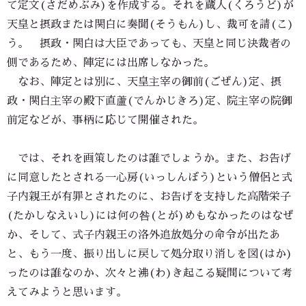
て定文(さだめぶみ)を作成する。それを蔵人(くろうど)が
天皇と摂政または関白に奏聞(そうもん)し、裁可を請(こ)
う。 摂政・関白は大臣であっても、天皇と同じ決裁者の
側であるため、陣定には出席しなかった。
なお、陣定とは別に、天皇主宰の御前(ごぜん)定、摂
政・関白主宰の殿下直蘆(でんかじきろ)定、院主宰の院御
前定などが、事柄に応じて開催された。
では、それを画策したのは誰でしょうか。また、お告げ
に同意したとされる一心房(いっしんぼう)という僧侶と式
子内親王が有罪とされたのに、お告げを支持した高階栄子
(たかしなえいし)には何の咎(とが)めもなかったのはなぜ
か、そして、式子内親王の洛外追放処分の命令が出たあ
と、もう一度、振り出しに戻して処分取り消しを図(はか)
ったのは誰なのか、次々と沸(わ)き起こる疑問について考
えてみようと思います。