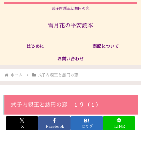
式子内親王と慈円の恋
雪月花の平安読本
はじめに
表記について
お問い合わせ
ホーム
式子内親王と慈円の恋
式子内親王と慈円の恋 １９（１）
X
Facebook
はてブ
LINE