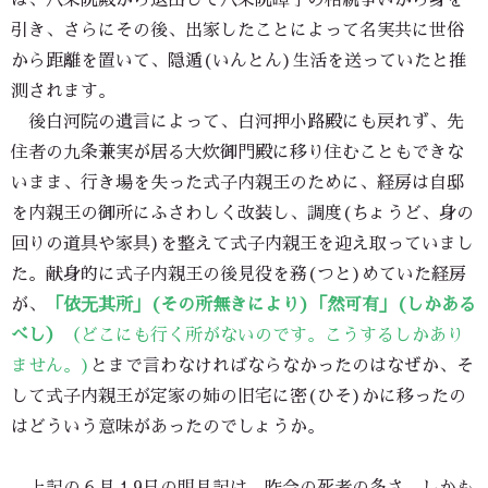
は、八条院殿から退出して八条院暲子の相続争いから身を
引き、さらにその後、出家したことによって名実共に世俗
から距離を置いて、隠遁(いんとん)生活を送っていたと推
測されます。
後白河院の遺言によって、白河押小路殿にも戻れず、先
住者の九条兼実が居る大炊御門殿に移り住むこともできな
いまま、行き場を失った式子内親王のために、経房は自邸
を内親王の御所にふさわしく改装し、調度(ちょうど、身の
回りの道具や家具)を整えて式子内親王を迎え取っていまし
た。献身的に式子内親王の後見役を務(つと)めていた経房
が、
「依无其所」(その所無きにより)「然可有」(しかある
べし）
（どこにも行く所がないのです。こうするしかあり
ません。)
とまで言わなければならなかったのはなぜか、そ
して式子内親王が定家の姉の旧宅に密(ひそ)かに移ったの
はどういう意味があったのでしょうか。