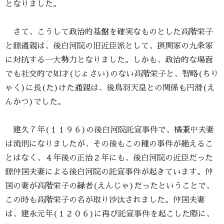
となりました。
さて、こうして政治的基盤を確実なものとした高階栄子
と源通親は、後白河院の旧近臣派として、摂関家の九条家
に対抗する一大勢力となりました。しかも、政治的な場面
でも社交的で如才(じょさい)のない高階栄子と、智略(ちり
ゃく)に長(た)けた通親は、後鳥羽天皇との関係も円滑(え
んかつ)でした。
建久７年(１１９６)の後白河院託宣事件で、橘兼中夫妻
は流刑になりましたが、その後もこの種の事件が絶えるこ
とはなく、４年後の正治２年にも、後白河院の近臣だった
源仲国夫妻による後白河院の託宣事件が起きています。仲
国の妻が高階栄子の縁者(えんじゃ)だったということで、
この時も高階栄子の名が取り沙汰されました。仲国夫妻
は、建永元年(１２０６)に再び託宣事件を起こした際に、