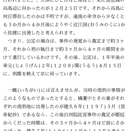
行われました。、大津にひと月ほど滞在し、更に琵琶湖の
高島辺に向かったのが１２月２５日です。それから高島に
何日滞在したのかは不明ですが、遠流の命令から少なくと
も３か月から４か月後にようやく近江国(おうみのくに)か
ら佐渡に出発したと考えられます。
つまり、公定の場合は、事件の発覚から裁定まで約３ヶ
月、それから刑の執行まで約３ヶ月から４ヶ月の期間をか
けて進行しているわけです。その後、公定は、１年半後の
承元(じょうげん)２年(１２０８)閏(うるう)４月１５日
に、刑期を終えて京に戻っています。
一概(いちがい)には言えませんが、当時の流刑の事情が
このようなものであったとすると、橘兼中とその妻がそれ
ぞれの流刑地に出発したのが建久８年(１１９７)３月（皇
帝紀抄）であるなら、この後白河院託宣事件の裁定が朝廷
からくだった時期は、その３ヶ月から４ヶ月ほど前にさか