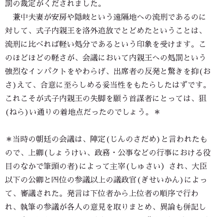
罰の裁定がくだされました。
兼中夫妻が安房や隠岐という遠隔地への流刑であるのに
対して、式子内親王を洛外追放でとどめたということは、
流刑に比べれば軽い処分であるという印象を受けます。こ
のほどほどの軽さが、会議において内親王への処罰という
強烈なインパクトをやわらげ、出席者の反発と驚きを抑(お
さ)えて、合意に至らしめる妥当性をもたらしたはずです。
これこそが式子内親王の失脚を願う首謀者にとっては、狙
(ねら)い通りの着地点だったのでしょう。＊
＊当時の朝廷の会議は、陣定(じんのさだめ)と言われたも
ので、上卿(しょうけい、政務・公事などの行事における役
目のなかで筆頭の者)によって主宰(しゅさい）され、大臣
以下の公卿と四位の参議以上の議政官(ぎせいかん)によっ
て、審議された。発言は下位者から上位者の順序で行わ
れ、執筆の参議が各人の意見を取りまとめ、異論も併記し