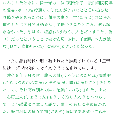
いふらしたときに、浄土寺の二位(高階栄子、後白河院晩年
の愛妾)が、お告げ通りにした方がよいなどと言い出した。
真偽を確かめるために、兼中の妻を、主(あるじ)の公時入
道のもとに７日間身柄を預けて様子を見たところ、何も起
きなかった。やはり、狂惑(おうわく、人をだますこと、偽
り）だったということで妻は安房(あわ、千葉県)へ夫は隠
岐(おき、島根県の島）に流罪(るざい)となった。
また、鎌倉時代中期に編まれたと推測されている「皇帝
紀抄」(作者不詳)には次のように記されています。
建久８年３月の頃、蔵人大輔(くろうどのたいふ)橘兼中
(たちばなのかねなか)とその妻が、謀(はかりごと)をした
として、それぞれ別々の国に配流(はいる)された。また、
一心房上人(しょうにん)もうまく取り入ろうとへつらっ
て、この謀議に同意した罪で、武士のもとに留め置かれ
た。後白河院の皇女で前(さきの)斎院である式子内親王