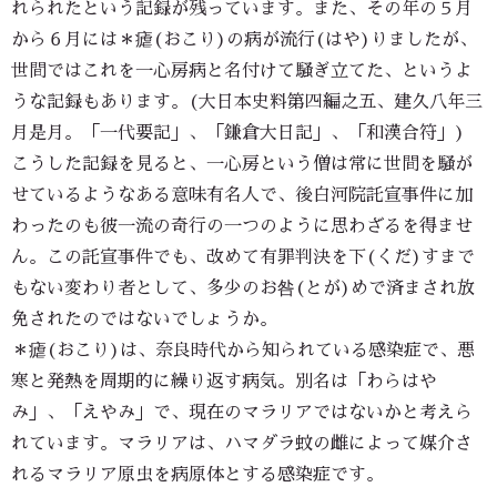
れられたという記録が残っています。また、その年の５月
から６月には＊瘧(おこり)の病が流行(はや)りましたが、
世間ではこれを一心房病と名付けて騒ぎ立てた、というよ
うな記録もあります。(大日本史料第四編之五、建久八年三
月是月。「一代要記」、「鎌倉大日記」、「和漢合符」)
こうした記録を見ると、一心房という僧は常に世間を騒が
せているようなある意味有名人で、後白河院託宣事件に加
わったのも彼一流の奇行の一つのように思わざるを得ませ
ん。この託宣事件でも、改めて有罪判決を下(くだ)すまで
もない変わり者として、多少のお咎(とが)めで済まされ放
免されたのではないでしょうか。
＊瘧(おこり)は、奈良時代から知られている感染症で、悪
寒と発熱を周期的に繰り返す病気。別名は「わらはや
み」、「えやみ」で、現在のマラリアではないかと考えら
れています。マラリアは、ハマダラ蚊の雌によって媒介さ
れるマラリア原虫を病原体とする感染症です。