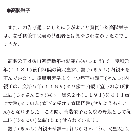
●高階栄子
また、お告げ通りにしたほうがよいと賛同した高階栄子
は、なぜ橘兼中夫妻の共犯者とは見なされなかったのでし
ょうか。
高階栄子は後白河院晩年の愛妾(あいしょう)で、養和元
年(１１８１)後白河院の第六皇女、覲子(きんし)内親王を
産んでいます。後鳥羽天皇より一つ年下の覲子(きんし)内
親王は、文治５年(１１８９)に９歳で内親王宣下および准
三后(じゅさんごう)宣下、建久２年(１１９１)には１１歳
で女院(にょいん)宣下を受けて宣陽門院(せんようもんい
ん)となりました。この時、高階栄子も女院の母親として従
二位(じゅにい)に叙(じょ)せられています。
覲子(きんし)内親王が准三后(じゅさんごう、太皇太后、