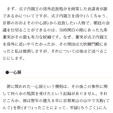
まず、式子内親王の洛外追放処分を画策した首謀者が誰
であるかについてですが、式子内親王を洛中(らくちゅう、
京都のおおよその中心部)から追放したい人物で、朝廷の会
議を仕切ることができるのは、当時関白の座にあった九条
兼実がその最も有力な候補です。なぜ、兼実が式子内親王
を洛外に追いやりたかったか、その理由は大炊御門殿にあ
ったと私は推測しますが、それについては後ほど述べるこ
とにします。
●一心房
罪に問われた一心房という僧侶は、その後この事件に関
して何らかの処罰を受けたという記録がありません。それ
どころか、彼は翌年の建久８年に京都東山の山中で天狗(て
んぐ)を祭(まつ)ったことによって、牢獄(ろうごく)に入