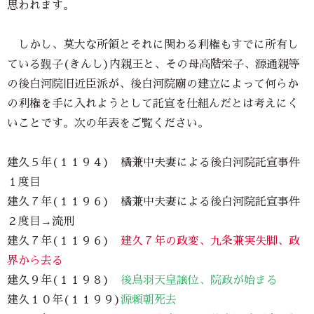
思われます。
しかし、莫大な所領とそれに関わる利権もすでに所有し
ている覲子(きんし)内親王と、その母高階栄子、源通親等
の後白河院旧近臣派が、後白河院廟の建立によって何らか
の利権を手に入れようとして託宣を仕組んだとは考えにく
いことです。次の年表をご覧ください。
建久５年(１１９４) 橘兼中夫妻による後白河院託宣事件
１度目
建久７年(１１９６) 橘兼中夫妻による後白河院託宣事件
２度目→流刑
建久７年(１１９６)
建久７年の政変、九条兼実失脚、政
界から去る
建久９年(１１９８)
後鳥羽天皇譲位、院政が始まる
建久１０年(１１９９)
源頼朝死去