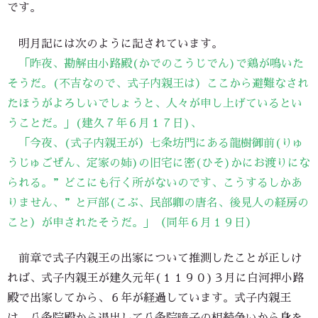
です。
明月記には次のように記されています。
「昨夜、勘解由小路殿(かでのこうじでん)で鶏が鳴いた
そうだ。(不吉なので、式子内親王は）ここから避難なされ
たほうがよろしいでしょうと、人々が申し上げているとい
うことだ。」(建久７年６月１７日)、
「今夜、(式子内親王が）七条坊門にある龍樹御前(りゅ
うじゅごぜん、定家の姉)の旧宅に密(ひそ)かにお渡りにな
られる。”どこにも行く所がないのです、こうするしかあ
りません、”と戸部(こぶ、民部卿の唐名、後見人の経房の
こと）が申されたそうだ。」（同年６月１９日）
前章で式子内親王の出家について推測したことが正しけ
れば、式子内親王が建久元年(１１９０)３月に白河押小路
殿で出家してから、６年が経過しています。式子内親王