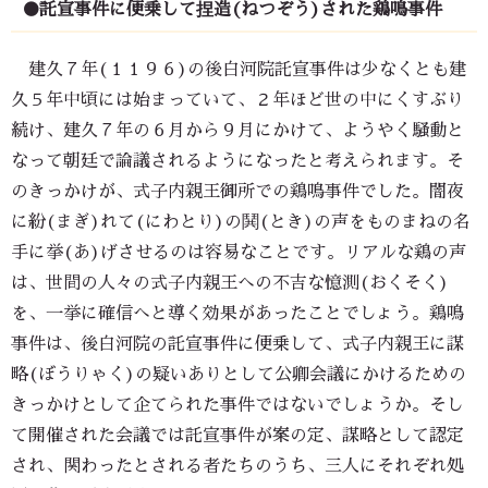
●託宣事件に便乗して捏造(ねつぞう)された鶏鳴事件
建久７年(１１９６)の後白河院託宣事件は少なくとも建
久５年中頃には始まっていて、２年ほど世の中にくすぶり
続け、建久７年の６月から９月にかけて、ようやく騒動と
なって朝廷で論議されるようになったと考えられます。そ
のきっかけが、式子内親王御所での鶏鳴事件でした。闇夜
に紛(まぎ)れて(にわとり)の鬨(とき)の声をものまねの名
手に挙(あ)げさせるのは容易なことです。リアルな鶏の声
は、世間の人々の式子内親王への不吉な憶測(おくそく)
を、一挙に確信へと導く効果があったことでしょう。鶏鳴
事件は、後白河院の託宣事件に便乗して、式子内親王に謀
略(ぼうりゃく)の疑いありとして公卿会議にかけるための
きっかけとして企てられた事件ではないでしょうか。そし
て開催された会議では託宣事件が案の定、謀略として認定
され、関わったとされる者たちのうち、三人にそれぞれ処