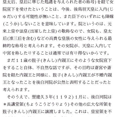
皇太后、皇后に準じた処遇を与えられた者の称号)を経て女
院宣下を受けたということは、今後、後鳥羽天皇に入内(じ
ゅだい)する可能性が無いこと、また臣下のいずれにも降嫁
(こうか)しないことを意味しています。院というのは、元
来上皇や法皇(出家した上皇)の敬称なので、女院も、皇太
后(准三后を含む)などの高貴な皇族の女性に与えられる最
終的な称号と考えられます。その女院が、天皇に入内して
中宮を称したりすることは通常では有り得ないからです。
まだ１１歳の覲子(きんし)内親王にそのような女院宣下
をすること自体、不自然な話ですが、その目的は斎宮や斎
院を経た内親王と同様に、覲子(きんし)内親王が不婚内親
王となったことを後白河院が公然と表明することだったと
考えられます。
そのうえで、翌建久３年(１１９２)１月に、後白河院は
＊長講堂領(ちょうこうどうりょう)その他の広大な所領を
覲子(きんし)内親王に譲渡しました。これは、皇室領を不