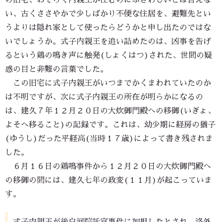
の旧宅、おそらく内親王が住むのにふさわしいとは言えな
い、古くささやかで少しばかり不便な住居を、避難先とい
うよりは隠れ家として使ったらどうかと申し出たのではな
いでしょうか。式子内親王を追い詰めたのは、凶事を告げ
るという鶏の鳴き声に触発(しょくはつ)された、世間の疑
惑の目と非難の言葉でした。
この旧宅に式子内親王がいつまでかくまわれていたのか
は不明ですが、次に式子内親王の所在が明らかになるの
は、建久７年１２月２０日の大炊御門殿への移御(いぎょ、
よそへ移ること)の記録です。これは、幼少期に経房の猶子
(ゆうし)だった平経高(当時１７歳)によって書き残されま
した。
６月１６日の鶏鳴事件から１２月２０日の大炊御門殿へ
の移御の間には、建久七年の政変(１１月)が起こっていま
す。