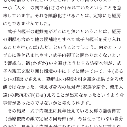
もが確信していたということは、すでに何らかのストーリ
ーが「人々」の間で囁(ささや)かれていたということを意
味しています。それを鎮静化させることは、定家にも経房
にもできませんでした。
式子内親王の避難先がどこにも無いということは、経房
の別邸も含めて他の候補地もすべて式子内親王を受け入れ
ることを拒(こば)んだ、ということでしょう。何かとトラ
ブルに巻き込まれやすい式子内親王と関わりたくないとい
う警戒心、禍(わざわ)いを避けようとする防衛本能が、式
子内親王を取り囲む環境の中にすでに働いていて、主(ある
じ)の経房でさえも、勘解由小路殿を引き続き提供できる状
態ではなかった、例えば身内の反対者(家族や家令、使用人
達)の抵抗を抑(おさ)えることが出来なかったというような
事情があったのではないかと考えられます。
その結果、式子内親王に長年仕えている女房の龍樹御前
（藤原俊成の娘で定家の同母姉)が、今は使っていない自分