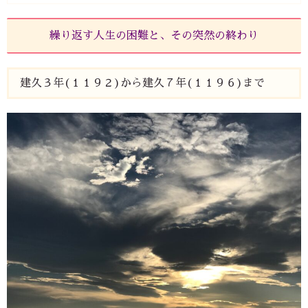
繰り返す人生の困難と、その突然の終わり
建久３年(１１９２)から建久７年(１１９６)まで