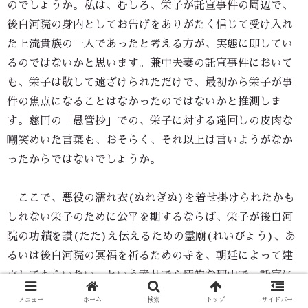
のでしょうか。私は、むしろ、栄子が託宣事件の周辺で、
後白河院の身内としてお告げをありがたく信じて受け入れ
た上流貴族の一人であったと考える方が、実態に即してい
るのではないかと思います。兼中夫妻の託宣事件において
も、栄子は敬して遠ざけられただけで、最初から栄子が事
件の焦点になることはなかったのではないかと推測しま
す。慈円の「愚管抄」での、栄子に対する遠回しの皮肉な
嘲笑めいた言葉も、おそらく、それ以上は言いようがなか
ったからではないでしょうか。
ここで、悪役の濡れ衣(ぬれぎぬ)を着せ掛けられたかも
しれない栄子のために公平を期するならば、栄子が後白河
院の功績を讃(たた)え伝えるための霊廟(れいびょう)、あ
るいは後白河院の冥福を祈るための寺を、朝廷によって建
立してもらいたい、という素朴で心情的な理由で、託宣に
賛同していたのではないか、という可能性も考えなければ
メニュー
ホーム
検索
トップ
サイドバー