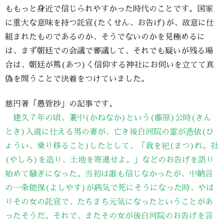
ももっと身近で信じられやすかった時代のことです。国家
に重大な意味を持つ託宣(たくせん、お告げ)が、故意に仕
組まれたものであるのか、そうでないのかを見極めるに
は、まず朝廷での会議で審議して、それでも疑いが残る場
合は、朝廷が篤(あつ)く信仰する神社にお伺いを立てて真
偽を問うことで決着をつけていました。
慈円著「愚管抄」の記事です。
建久７年の頃、兼中(かねなか)という(藤原)公時(きん
とき)入道に仕える男の妻が、亡き後白河院の霊が憑依(ひ
ょうい、乗り移ること)したとして、「我を祀(まつ)れ。社
(やしろ)を造り、土地を寄進せよ。」などのお告げを語り
始めて騒ぎになった。当初は誰も信じなかったが、中納言
の一条能保(よしやす)が病気で死にそうになった時、やは
りその女の託宣で、たちまち元気になったということがあ
ったそうだ。それで、またその女が後白河院のお告げを言