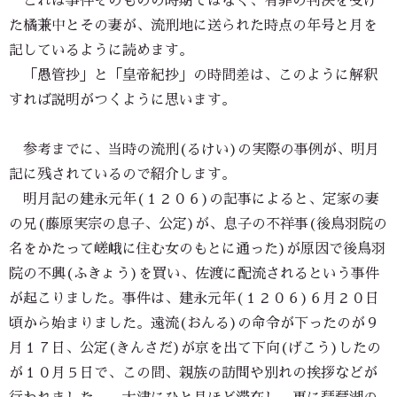
これは事件そのものの時期ではなく、有罪の判決を受け
た橘兼中とその妻が、流刑地に送られた時点の年号と月を
記しているように読めます。
「愚管抄」と「皇帝紀抄」の時間差は、このように解釈
すれば説明がつくように思います。
参考までに、当時の流刑(るけい)の実際の事例が、明月
記に残されているので紹介します。
明月記の建永元年(１２０６)の記事によると、定家の妻
の兄(藤原実宗の息子、公定)が、息子の不祥事(後鳥羽院の
名をかたって嵯峨に住む女のもとに通った)が原因で後鳥羽
院の不興(ふきょう)を買い、佐渡に配流されるという事件
が起こりました。事件は、建永元年(１２０６)６月２０日
頃から始まりました。遠流(おんる)の命令が下ったのが９
月１７日、公定(きんさだ)が京を出て下向(げこう)したの
が１０月５日で、この間、親族の訪問や別れの挨拶などが