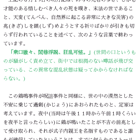
上記の６月１9日の明月記は、昨今の死者の多さ、しかも
才能のある惜しむべき人々の死を嘆き、末法の世であるこ
と、天変(てんぺん、自然界に起こる非常に大きな災害)の
兆(きざ)しを鎮(しず)めようとする祈りばかりが引きも切
らず行われていることを述べて、次のような言葉で終わっ
ています。
「衆口嗷々、閭巷浮説、狂乱可恠。」
(世間の口というも
のが騒がしく責め立て、街中では根拠のない噂話が飛び交
っている、この異常な混乱状態は疑ってかからなければな
らない。)
この鶏鳴事件が呪詛事件と同様に、世の中の漠然とした
不安に乗じて過剰(かじょう)にあおられたものと、定家は
考えています。夜中(当時は午後１１時から午前１時くらい
を夜半と言ったらしい)に鶏が鳴いたことが不吉の前兆とし
て受け取られ、それが式子内親王を名指すものであると誰