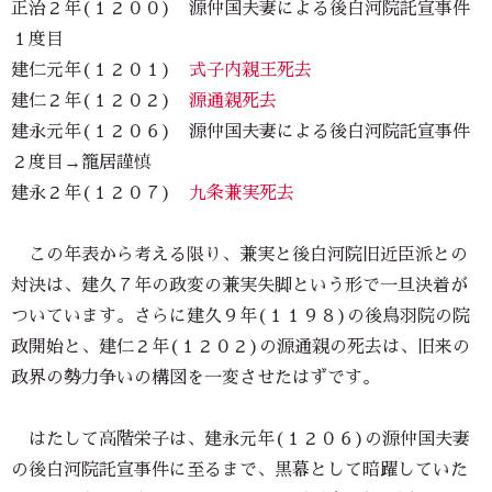
正治２年(１２００) 源仲国夫妻による後白河院託宣事件
１度目
建仁元年(１２０１)
式子内親王死去
建仁２年(１２０２)
源通親死去
建永元年(１２０６) 源仲国夫妻による後白河院託宣事件
２度目→籠居謹慎
建永２年(１２０７)
九条兼実死去
この年表から考える限り、兼実と後白河院旧近臣派との
対決は、建久７年の政変の兼実失脚という形で一旦決着が
ついています。さらに建久９年(１１９８)の後鳥羽院の院
政開始と、建仁２年(１２０２)の源通親の死去は、旧来の
政界の勢力争いの構図を一変させたはずです。
はたして高階栄子は、建永元年(１２０６)の源仲国夫妻
の後白河院託宣事件に至るまで、黒幕として暗躍していた