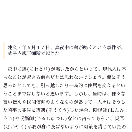
建久７年６月１７日、真夜中に鶏が鳴くという事件が、
式子内親王御所で起きた
夜中に鶏(にわとり)が鳴いたからといって、現代人は不
吉なことが起きる前兆だとは思わないでしょう。仮にそう
思ったとしても、引っ越したり一時的に住居を変えるとい
うことまではしないと思います。しかし、当時は、様々な
言い伝えや民間信仰のようなものがあって、人々はそうし
た凶事の兆候に遭遇(そうぐう)した場合、陰陽師(おんみょ
うじ)や呪術師(じゅじゅつし)などに占ってもらい、災厄
(さいやく)が我が身に及ばないように対策を講じていたの